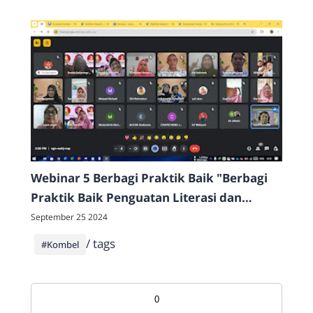
Webinar 5 Berbagi Praktik Baik "Berbagi
Praktik Baik Penguatan Literasi dan
Numerasi jenjang Sekolah Dasar Tahap I"
September 25 2024
/ tags
#Kombel
0