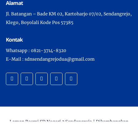
Alamat
Jl. Batangan – Bade KM 02, Kartoharjo 07/02, Sendangrejo,
Klego, Boyolali Kode Pos 57385
Kontak
Whatsapp : 0821-3714-8320
E-Mail : sdnsendangrejodua@gmail.com
Laman Resmi SD Negeri 2 Sendangrejo |
Dikembangkan
Oleh Aziz Permana |
www.sd2sendangrejo.sch.id