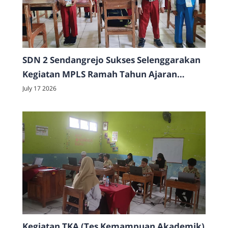
SDN 2 Sendangrejo Sukses Selenggarakan
Kegiatan MPLS Ramah Tahun Ajaran
2026/2027
July 17 2026
Kegiatan TKA (Tes Kemampuan Akademik)