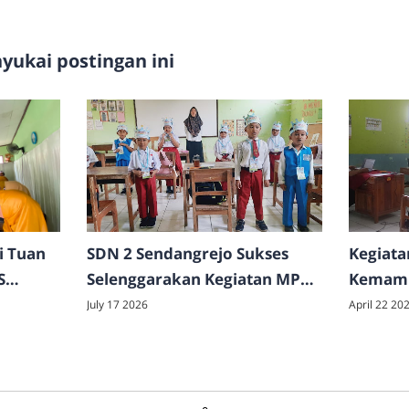
ukai postingan ini
i Tuan
SDN 2 Sendangrejo Sukses
Kegiata
S
Selenggarakan Kegiatan MPLS
Kemamp
pilkan
Ramah Tahun Ajaran
Tahun 
July 17 2026
April 22 20
restasi
2026/2027