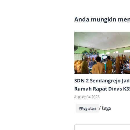
Anda mungkin meny
SDN 2 Sendangrejo Jad
Rumah Rapat Dinas K3
Kecamatan Klego, Tam
August 04 2026
Beragam Potensi dan P
/ tags
#Kegiatan
Sekolah