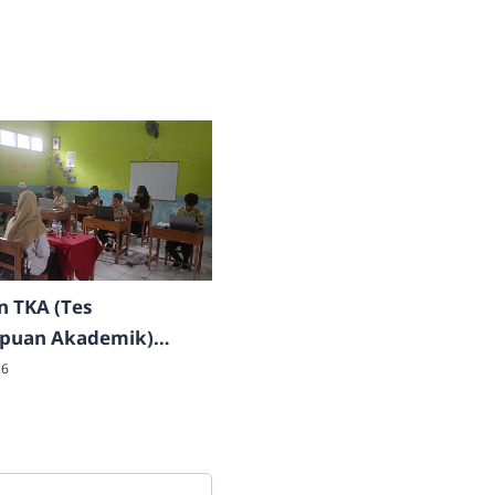
n TKA (Tes
uan Akademik)
2026
26