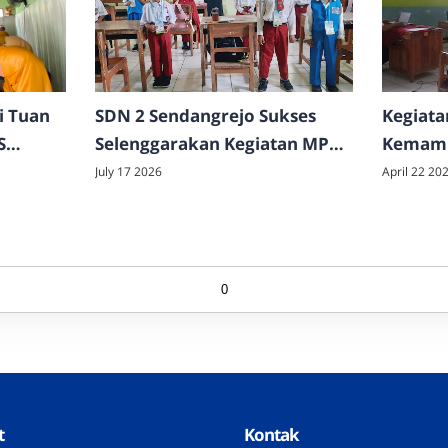
i Tuan
SDN 2 Sendangrejo Sukses
Kegiata
S
Selenggarakan Kegiatan MPLS
Kemamp
pilkan
Ramah Tahun Ajaran
Tahun 
July 17 2026
April 22 20
restasi
2026/2027
0
t
Kontak