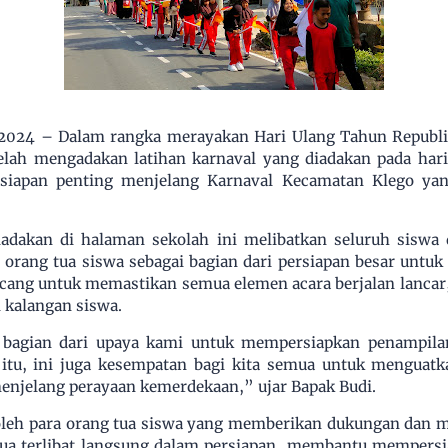
 2024 – Dalam rangka merayakan Hari Ulang Tahun Republi
elah mengadakan latihan karnaval yang diadakan pada hari
siapan penting menjelang Karnaval Kecamatan Klego yan
adakan di halaman sekolah ini melibatkan seluruh siswa d
 orang tua siswa sebagai bagian dari persiapan besar untuk
ancang untuk memastikan semua elemen acara berjalan lanc
 kalangan siswa.
h bagian dari upaya kami untuk mempersiapkan penampila
 itu, ini juga kesempatan bagi kita semua untuk menguat
njelang perayaan kemerdekaan,” ujar Bapak Budi.
i oleh para orang tua siswa yang memberikan dukungan dan 
tua terlibat langsung dalam persiapan, membantu mempersi