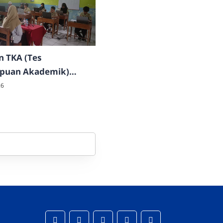
n TKA (Tes
uan Akademik)
2026
26