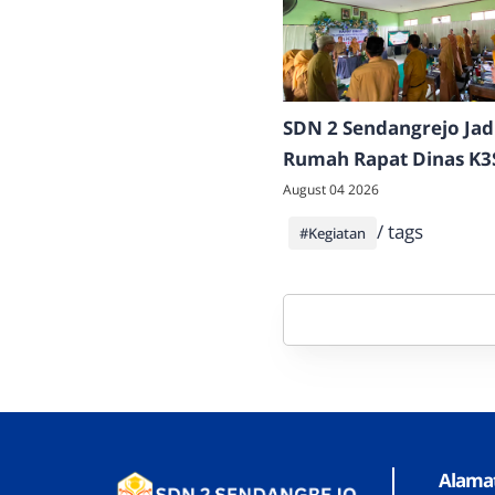
SDN 2 Sendangrejo Jad
Rumah Rapat Dinas K3
Kecamatan Klego, Tam
August 04 2026
Beragam Potensi dan P
/ tags
#Kegiatan
Sekolah
Alama