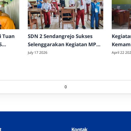
i Tuan
SDN 2 Sendangrejo Sukses
Kegiata
S
Selenggarakan Kegiatan MPLS
Kemamp
pilkan
Ramah Tahun Ajaran
Tahun 
July 17 2026
April 22 20
restasi
2026/2027
0
t
Kontak