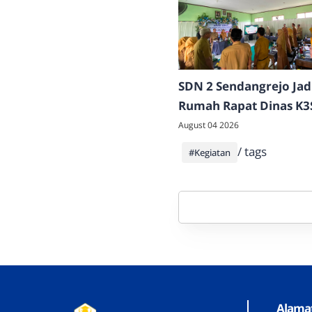
SDN 2 Sendangrejo Jad
Rumah Rapat Dinas K3
Kecamatan Klego, Tam
August 04 2026
Beragam Potensi dan P
/ tags
#Kegiatan
Sekolah
Alama