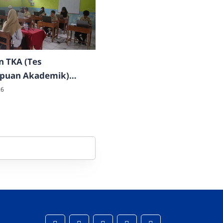
n TKA (Tes
uan Akademik)
2026
26