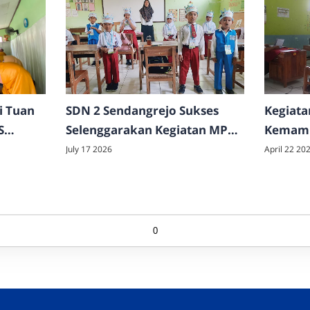
i Tuan
SDN 2 Sendangrejo Sukses
Kegiata
S
Selenggarakan Kegiatan MPLS
Kemamp
pilkan
Ramah Tahun Ajaran
Tahun 
July 17 2026
April 22 20
restasi
2026/2027
0