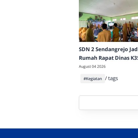
SDN 2 Sendangrejo Jad
Rumah Rapat Dinas K3
Kecamatan Klego, Tam
August 04 2026
Beragam Potensi dan P
/ tags
#Kegiatan
Sekolah