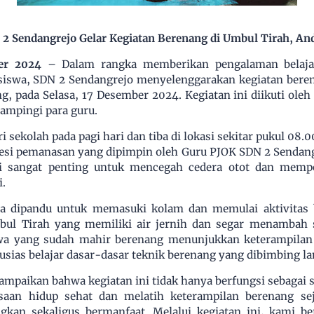
2 Sendangrejo Gelar Kegiatan Berenang di Umbul Tirah, An
er 2024
– Dalam rangka memberikan pengalaman belajar 
siswa, SDN 2 Sendangrejo menyelenggarakan kegiatan beren
 pada Selasa, 17 Desember 2024. Kegiatan ini diikuti oleh s
dampingi para guru.
sekolah pada pagi hari dan tiba di lokasi sekitar pukul 08.00
sesi pemanasan yang dipimpin oleh Guru PJOK SDN 2 Sendang
ni sangat penting untuk mencegah cedera otot dan memp
i.
a dipandu untuk memasuki kolam dan memulai aktivitas b
ul Tirah yang memiliki air jernih dan segar menambah 
swa yang sudah mahir berenang menunjukkan keterampilan
sias belajar dasar-dasar teknik berenang yang dibimbing la
paikan bahwa kegiatan ini tidak hanya berfungsi sebagai sa
aan hidup sehat dan melatih keterampilan berenang sej
kan sekaligus bermanfaat. Melalui kegiatan ini, kami ber