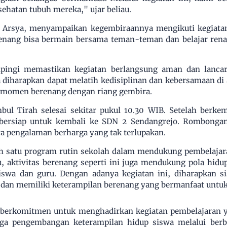
ehatan tubuh mereka," ujar beliau.
, Arsya, menyampaikan kegembiraannya mengikuti kegiatan 
senang bisa bermain bersama teman-teman dan belajar rena
ingi memastikan kegiatan berlangsung aman dan lanca
ga diharapkan dapat melatih kedisiplinan dan kebersamaan di 
 momen berenang dengan riang gembira.
ul Tirah selesai sekitar pukul 10.30 WIB. Setelah berkem
bersiap untuk kembali ke SDN 2 Sendangrejo. Rombongan
 pengalaman berharga yang tak terlupakan.
h satu program rutin sekolah dala
m mendukung pembelajaran
, aktivitas berenang seperti ini juga mendukung pola hid
iswa dan guru. Dengan adanya kegiatan ini, diharapkan s
 dan memiliki keterampilan berenang yang bermanfaat untu
 berkomitmen untuk menghadirkan kegiatan pembelajaran y
uga pengembangan keterampilan hidup siswa melalui berba