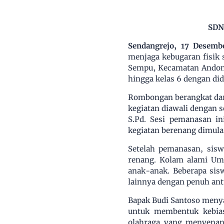
SDN 
Sendangrejo, 17 Desemb
menjaga kebugaran fisik 
Sempu, Kecamatan Andong,
hingga kelas 6 dengan di
Rombongan berangkat dari 
kegiatan diawali dengan 
S.Pd. Sesi pemanasan i
kegiatan berenang dimula
Setelah pemanasan, sisw
renang. Kolam alami Umb
anak-anak. Beberapa si
lainnya dengan penuh antu
Bapak Budi Santoso menyam
untuk membentuk kebias
olahraga yang menyenang