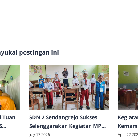
ukai postingan ini
i Tuan
SDN 2 Sendangrejo Sukses
Kegiata
S
Selenggarakan Kegiatan MPLS
Kemamp
pilkan
Ramah Tahun Ajaran
Tahun 
July 17 2026
April 22 20