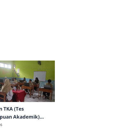
n TKA (Tes
uan Akademik)
2026
26